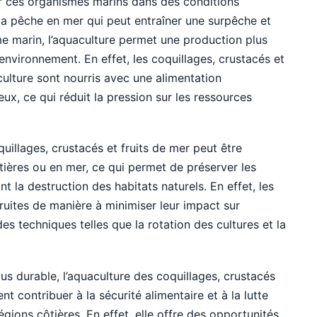
ver ces organismes marins dans des conditions
la pêche en mer qui peut entraîner une surpêche et
 marin, l’aquaculture permet une production plus
environnement. En effet, les coquillages, crustacés et
culture sont nourris avec une alimentation
x, ce qui réduit la pression sur les ressources
quillages, crustacés et fruits de mer peut être
ières ou en mer, ce qui permet de préserver les
t la destruction des habitats naturels. En effet, les
uites de manière à minimiser leur impact sur
des techniques telles que la rotation des cultures et la
lus durable, l’aquaculture des coquillages, crustacés
t contribuer à la sécurité alimentaire et à la lutte
égions côtières. En effet, elle offre des opportunités