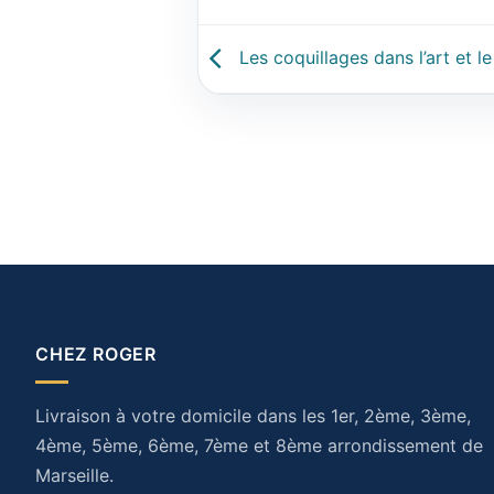
Les coquillages dans l’art et l
CHEZ ROGER
Livraison à votre domicile dans les 1er, 2ème, 3ème,
4ème, 5ème, 6ème, 7ème et 8ème arrondissement de
Marseille.